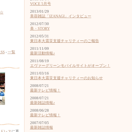
VOCE 5月号
2013/01/29
☆
美容雑誌「IZANAGI」インタビュー
2012/07/30
美・STORY
2012/05/31
東日本大震災支援チャリティーのご報告
2011/11/09
RSS
-
一覧
最新活動情報♪
2011/08/19
エヴァーグリーンモバイルサイトがオープン！
2011/03/16
東日本大震災支援チャリティーのお知らせ
2008/07/21
最新テレビ情報！
2008/07/21
最新雑誌情報♪
2008/06/28
最新テレビ情報！
2007/07/05
最新雑誌情報
ドレス
に直