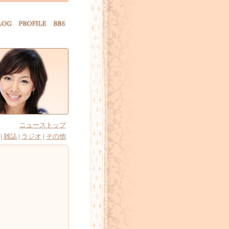
ニューストップ
|
雑誌
|
ラジオ
|
その他